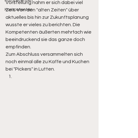
Kompetenten
Vorstellung nahm er sich dabei viel 
Kompetenten
Zeit. Von den "alten Zeiten" über 
aktuelles bis hin zur Zukunftsplanung 
wusste er vieles zu berichten. Die 
Kompetenten äußerten mehrfach wie 
beeindruckend sie das ganze doch 
empfinden.  
Zum Abschluss versammelten sich 
noch einmal alle zu Kaffe und Kuchen 
bei "Pickers" in Lutten.  