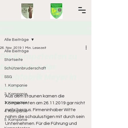
Beitrag
Alle Beiträge
26. Nov. 2019
1 Min. Lesezeit
Alle Beiträge
Die Kompetenten zu
Startseite
besuch bei der
Schützenbruderschaft
Tischfabrik Meyer in
SSG
Lutten
1. Kompanie
2. Kompanie
Aus dem staunen kamen die 
3. Kompanie
Kompetenten am 26.11.2019 gar nicht 
mehr heraus. Firmeninhaber Witte 
4. Kompanie
nahm die schaulustigen mit durch sein 
5. Kompanie
Unternehmen. Für die Führung und 