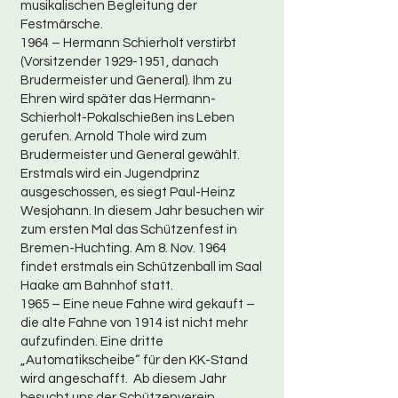
musikalischen Begleitung der
Festmärsche.
1964 – Hermann Schierholt verstirbt
(Vorsitzender
1929-1951
, danach
Brudermeister und General). Ihm zu
Ehren wird später das Hermann-
Schierholt-Pokalschießen ins Leben
gerufen. Arnold Thole wird zum
Brudermeister und General gewählt.
Erstmals wird ein Jugendprinz
ausgeschossen, es siegt Paul-Heinz
Wesjohann. In diesem Jahr besuchen wir
zum ersten Mal das Schützenfest in
Bremen-Huchting. Am 8. Nov. 1964
findet erstmals ein Schützenball im Saal
Haake am Bahnhof statt.
1965 – Eine neue Fahne wird gekauft –
die alte Fahne von 1914 ist nicht mehr
aufzufinden. Eine dritte
„Automatikscheibe“ für den KK-Stand
wird angeschafft. Ab diesem Jahr
besucht uns der Schützenverein