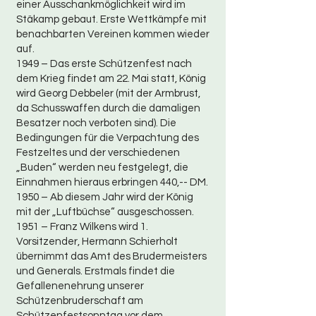
einer Ausschankmöglichkeit wird im
Stäkamp gebaut. Erste Wettkämpfe mit
benachbarten Vereinen kommen wieder
auf.
1949 – Das erste Schützenfest nach
dem Krieg findet am 22. Mai statt, König
wird Georg Debbeler (mit der Armbrust,
da Schusswaffen durch die damaligen
Besatzer noch verboten sind). Die
Bedingungen für die Verpachtung des
Festzeltes und der verschiedenen
„Buden“ werden neu festgelegt, die
Einnahmen hieraus erbringen 440,-- DM.
1950 – Ab diesem Jahr wird der König
mit der „Luftbüchse“ ausgeschossen.
1951 – Franz Wilkens wird 1.
Vorsitzender, Hermann Schierholt
übernimmt das Amt des Brudermeisters
und Generals. Erstmals findet die
Gefallenenehrung unserer
Schützenbruderschaft am
Schützenfestsonntag vor dem