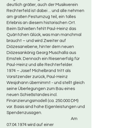
deutlich größer, auch der Musikverein
Rechterfeld ist dabei ... und alle nehmen
am großen Festumzug teil, ein tolles
Erlebnis an diesem historischen Ort.
Beim Schießen fehlt Paul-Heinz das
Quäntchen Glück, was man manchmal
braucht – und wird Zweiter auf
Diözesanebene, hinter dem neuen
Diözesankönig Georg Muschalla aus
Emstek. Dennoch ein Riesenerfolg für
Paul-Heinz und alle Rechterfelder.
1974 – Josef Michelbrand tritt als
Vorsitzender zurück, Paul-Heinz
Wesjohann übernimmt - und stellt gleich
seine Überlegungen zum Bau eines
neuen Schießstandes incl.
Finanzierungsmodell (ca. 250.000 DM)
vor. Basis sind hohe Eigenleistungen und
Spendenzusagen.
Am
07.04.1974
wird auf einer