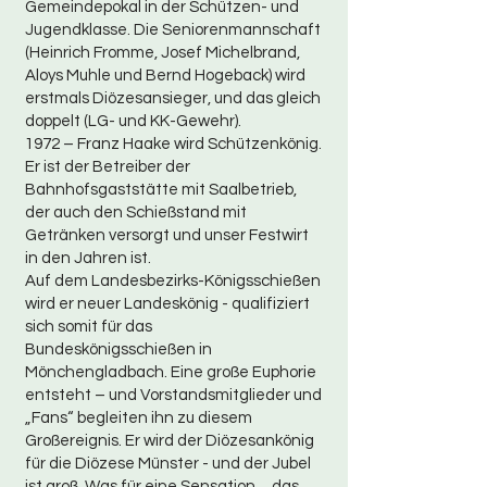
Gemeindepokal in der Schützen- und
Jugendklasse. Die Seniorenmannschaft
(Heinrich Fromme, Josef Michelbrand,
Aloys Muhle und Bernd Hogeback) wird
erstmals Diözesansieger, und das gleich
doppelt (LG- und KK-Gewehr).
1972 – Franz Haake wird Schützenkönig.
Er ist der Betreiber der
Bahnhofsgaststätte mit Saalbetrieb,
der auch den Schießstand mit
Getränken versorgt und unser Festwirt
in den Jahren ist.
Auf dem Landesbezirks-Königsschießen
wird er neuer Landeskönig - qualifiziert
sich somit für das
Bundeskönigsschießen in
Mönchengladbach. Eine große Euphorie
entsteht – und Vorstandsmitglieder und
„Fans“ begleiten ihn zu diesem
Großereignis. Er wird der Diözesankönig
für die Diözese Münster - und der Jubel
ist groß. Was für eine Sensation ... das