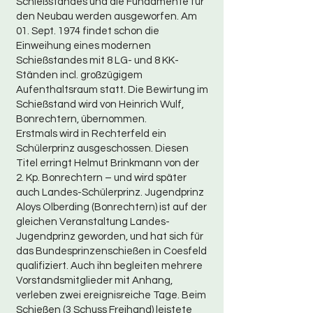
Schießstandes und die Fundamente für
den Neubau werden ausgeworfen. Am
01. Sept. 1974 findet schon die
Einweihung eines modernen
Schießstandes mit 8 LG- und 8 KK-
Ständen incl. großzügigem
Aufenthaltsraum statt. Die Bewirtung im
Schießstand wird von Heinrich Wulf,
Bonrechtern, übernommen.
Erstmals wird in Rechterfeld ein
Schülerprinz ausgeschossen. Diesen
Titel erringt Helmut Brinkmann von der
2. Kp. Bonrechtern – und wird später
auch Landes-Schülerprinz. Jugendprinz
Aloys Olberding (Bonrechtern) ist auf der
gleichen Veranstaltung Landes-
Jugendprinz geworden, und hat sich für
das Bundesprinzenschießen in Coesfeld
qualifiziert. Auch ihn begleiten mehrere
Vorstandsmitglieder mit Anhang,
verleben zwei ereignisreiche Tage. Beim
Schießen (3 Schuss Freihand) leistete