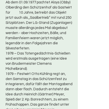
Ab dem
01.09.1977
pachtet Aloys (Obby)
Olberding den Schützenhof als Gastwirt
für 10 Jahre, betreibt das Objekt
jetzt auch als „Saalbetrieb“ mit rund 250
Sitzplätzen. Der LG-Stand (Zuganlagen)
musste allerdings jedes Mal abgebaut
werden - aber Hochzeiten, Bälle, und
Familienfeiern waren jetzt möglich,
legendär in den Folgejahren die
Silvesterfeten.
1978 – Das Totengedächtnis-Schießen
wird erstmals ausgetragen (eine Idee
von Brudermeister Clemens
Michelbrand).
1979 – Festwirt Otto Kühling regt an,
den Samstag in das Schützenfest zu
integrieren, dafür fällt der Montagabend
dann aber flach. Dadurch entsteht die
Idee durch Heinrich (Gärtner) Meyer,
Spieß der 2. Kp. Bonrechtern, zu einem
Frühschoppen. Das ganze findet unter