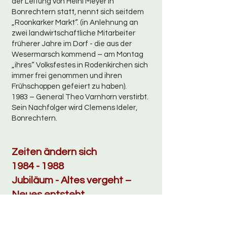
der Leitung von Heini Meyer in
Bonrechtern statt, nennt sich seitdem
„Roonkarker Markt“. (in Anlehnung an
zwei landwirtschaftliche Mitarbeiter
früherer Jahre im Dorf - die aus der
Wesermarsch kommend – am Montag
„ihres“ Volksfestes in Rodenkirchen sich
immer frei genommen und ihren
Frühschoppen gefeiert zu haben).
1983 – General Theo Varnhorn verstirbt.
Sein Nachfolger wird Clemens Ideler,
Bonrechtern.
Zeiten ändern sich
1984 - 1988
Jubiläum - Altes vergeht –
Neues entsteht
1984 – Das 75-jährige Jubiläum wird groß