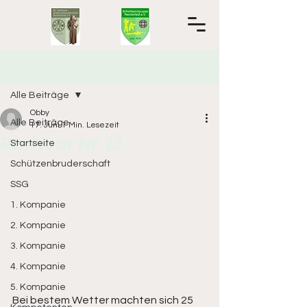
Beitrag
Alle Beiträge
Obby
Alle Beiträge
17. Juni
1 Min. Lesezeit
Radtour Nr. 12
Startseite
Schützenbruderschaft
SSG
1. Kompanie
2. Kompanie
3. Kompanie
4. Kompanie
5. Kompanie
Bei bestem Wetter machten sich 25 