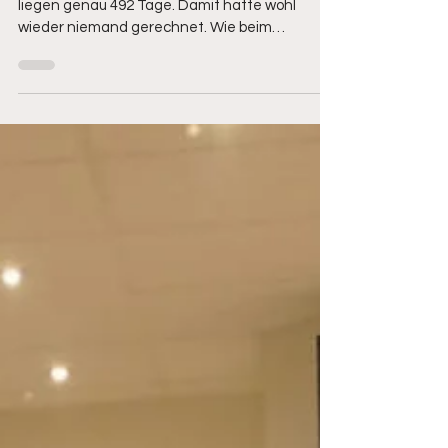
Unser neuer Kaiser
Sanni I.
Zwischen der Königswürde und dem Kaisertitel
liegen genau 492 Tage. Damit hatte wohl
wieder niemand gerechnet. Wie beim
Königsschießen...