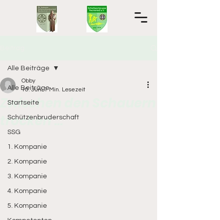
Beitrag
Alle Beiträge
Obby
Alle Beiträge
10. Juni
1 Min. Lesezeit
Zwischen den Schauern
Startseite
trocken ...
Schützenbruderschaft
SSG
1. Kompanie
2. Kompanie
3. Kompanie
4. Kompanie
5. Kompanie