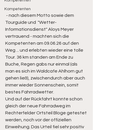
Kompetenten
Kompetenten
 - nach diesem Motto sowie dem 
Tourguide und  "Wetter-
Informationsdienst" Aloys Meyer 
vertrauend - machten sich die 
Kompetenten am 09.06.26 auf den 
Weg ... und erlebten wieder eine tolle 
Tour. 36 km standen am Ende zu 
Buche, Regen gabs nur einmal (als 
man es sich im Waldcafe Ahlhorn gut 
gehen ließ), zwischendurch aber auch 
immer wieder Sonnenschein, somit 
bestes Fahrradwetter. 
Und auf der Rückfahrt konnte schon 
gleich der neue Fahrradweg im 
Rechterfelder Ortsteil Bloge getestet 
werden, noch vor der offiziellen 
Einweihung. Das Urteil fiel sehr positiv 