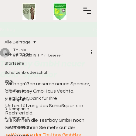
Beitrag
Alle Beiträge
TMuhle
Alle Beiträge
21. Feb. 2019
1 Min. Lesezeit
Testboy GmbH neuer
Startseite
Gold-Sponsor​
Schützenbruderschaft
SSG
Wir begrüßen unseren neuen Sponsor, 
1. Kompanie
die Testboy GmbH aus Vechta.
Herzlichen Dank für Ihre 
2. Kompanie
Unterstützung des Schießsports in 
3. Kompanie
Rechterfeld.
4. Kompanie
Sie kennen die Testboy GmbH noch 
5. Kompanie
nicht, erfahren Sie mehr auf der
>>Webseite der Testboy GmbH<<
.