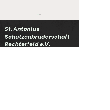
St. Antonius
Schützenbruderschaft
Rechterfeld e.V.
Sportlerehrung 2025
Auflage-Cup 
und "Schütze des
Finale
Jahres"