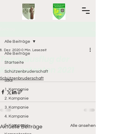
Beitrag
Alle Beiträge
8. Dez. 2020
0 Min. Lesezeit
Alle Beiträge
Tagesausflug der
Startseite
Kompetenten 2021
Schützenbruderschaft
Schützenbruderschaft
SSG
1. Kompanie
2. Kompanie
3. Kompanie
4. Kompanie
5. Kompanie
Alle ansehen
Aktuelle Beiträge