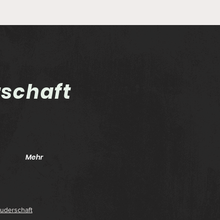
rschaft
Aufl
Sportlerehrung 2025 und
"Schütze des Jahres"
Mehr
uderschaft