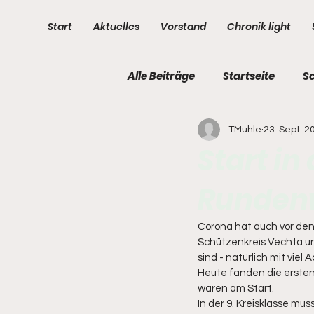
Start
Aktuelles
Vorstand
Chronik light
Alle Beiträge
Startseite
S
TMuhle
23. Sept. 2
3. Kompanie
4. Kompani
Start in
Rundenw
Corona hat auch vor den 
Schützenkreis Vechta u
sind - natürlich mit vi
Heute fanden die erste
waren am Start. 
In der 9. Kreisklasse mu