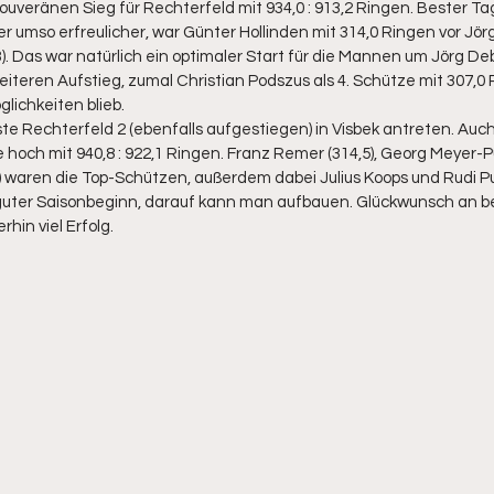
ouveränen Sieg für Rechterfeld mit 934,0 : 913,2 Ringen. Bester T
 umso erfreulicher, war Günter Hollinden mit 314,0 Ringen vor Jörg
). Das war natürlich ein optimaler Start für die Mannen um Jörg De
teren Aufstieg, zumal Christian Podszus als 4. Schütze mit 307,0
lichkeiten blieb. 
ste Rechterfeld 2 (ebenfalls aufgestiegen) in Visbek antreten. Auch
 hoch mit 940,8 : 922,1 Ringen. Franz Remer (314,5), Georg Meyer-P
) waren die Top-Schützen, außerdem dabei Julius Koops und Rudi P
r guter Saisonbeginn, darauf kann man aufbauen. Glückwunsch an b
in viel Erfolg. 