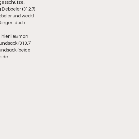
agesschütze, 
 Debbeler (312,7) 
bbeler und weckt 
 Ringen doch 
 hier ließ man 
undsack (313,7) 
undsack (beide 
eide 