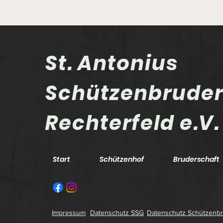
St. Antonius
Schützenbrude
Rechterfeld e.V.
Landesmeisterschaften
LG-Auflage
Start
Schützenhof
Bruderschaft
Impressum
Datenschutz SSG
Datenschutz Schützenbr