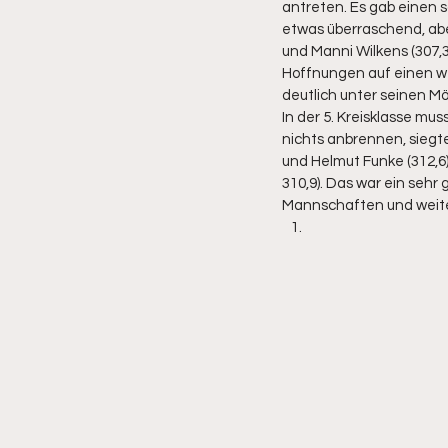
antreten. Es gab einen s
etwas überraschend, aber
und Manni Wilkens (307,3
Hoffnungen auf einen wei
deutlich unter seinen Mög
In der 5. Kreisklasse mus
nichts anbrennen, siegte
und Helmut Funke (312,6
310,9). Das war ein seh
Mannschaften und weiterh