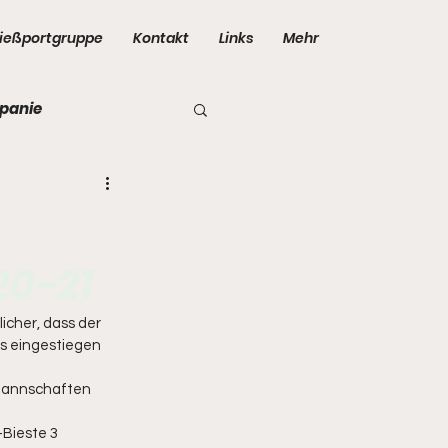
ießportgruppe
Kontakt
Links
Mehr
panie
0-21
icher, dass der 
s eingestiegen 
mannschaften 
-Bieste 3 