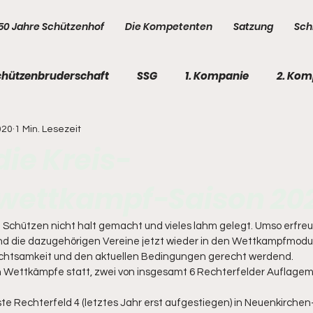
50 Jahre Schützenhof
Die Kompetenten
Satzung
Sch
chützenbruderschaft
SSG
1. Kompanie
2. Kom
020
1 Min. Lesezeit
e
5. Kompanie
Kompetenten
Kompetenten
 die Kreis-
ettkampf-Saison 202
Schützen nicht halt gemacht und vieles lahm gelegt. Umso erfreul
nd die dazugehörigen Vereine jetzt wieder in den Wettkampfmodu
el Achtsamkeit und den aktuellen Bedingungen gerecht werdend. 
n Wettkämpfe statt, zwei von insgesamt 6 Rechterfelder Auflage
sste Rechterfeld 4 (letztes Jahr erst aufgestiegen) in Neuenkirchen