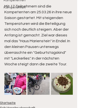
Kompetenten
Mit 17 Teilnehmern sind die 
Kompetenten
Kompetenten am 25.03.26 in ihre neue 
Saison gestartet. Mit steigenden 
Temperaturen wird die Beteiligung 
sich noch deutlich steigern. Aber der 
Anfang ist gemacht. Ziel war dieses 
mal das "Haus Marienstein" in Endel. In 
den kleinen Pausen unterwegs 
überraschte ein "Geburtstagskind" 
mit "Leckerlies". In der nächsten 
Woche steigt dann die zweite Tour.
Startseite
Schützenbruderschaft