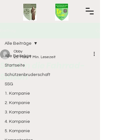
Beitrag
Alle Beiträge
Obby
Alle Beiträge
25. März
1 Min. Lesezeit
Start in die Fahrrad-
Startseite
Saison
Schützenbruderschaft
SSG
1. Kompanie
2. Kompanie
3. Kompanie
4. Kompanie
5. Kompanie