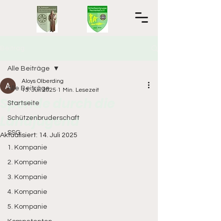
Beitrag
Alle Beiträge
Aloys Olberding
Alle Beiträge
13. Juli 2025
1 Min. Lesezeit
Spende durch die
Startseite
Landjugend
Schützenbruderschaft
SSG
Aktualisiert:
14. Juli 2025
1. Kompanie
2. Kompanie
3. Kompanie
4. Kompanie
5. Kompanie