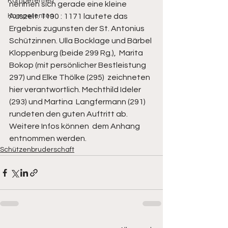
Kompetenten
nehmen sich gerade eine kleine  
Kompetenten
Auszeit. 1190 : 1171 lautete das 
Ergebnis zugunsten der St. Antonius  
Schützinnen. Ulla Bocklage und Bärbel 
Kloppenburg (beide 299 Rg.),  Marita 
Bokop (mit persönlicher Bestleistung 
297) und Elke Thölke (295)  zeichneten 
hier verantwortlich. Mechthild Ideler 
(293) und Martina  Langfermann (291) 
rundeten den guten Auftritt ab. 
Weitere Infos können  dem Anhang 
entnommen werden. 
Schützenbruderschaft