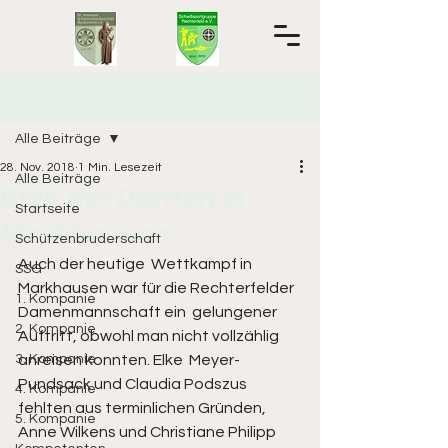
Beitrag
Alle Beiträge
28. Nov. 2018
1 Min. Lesezeit
Alle Beiträge
RWK der Damen in
Startseite
Markhausen
Schützenbruderschaft
Auch der heutige  Wettkampf in 
SSG
Markhausen war für die Rechterfelder 
1. Kompanie
Damenmannschaft ein  gelungener 
2. Kompanie
Auftritt, obwohl man nicht vollzählig 
3. Kompanie
anreisen konnten. Elke  Meyer-
Pundsack und Claudia Podszus 
4. Kompanie
fehlten aus terminlichen Gründen,  
5. Kompanie
Anne Wilkens und Christiane Philipp 