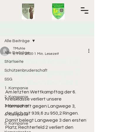
Beitrag
Alle Beiträge
TMuhle
Alle Beiträge
5. Feb. 2020
1 Min. Lesezeit
RWK Altersklasse LG
Startseite
Auflage Langwege 3
Schützenbruderschaft
SSG
gegen Rechterfeld 2
1. Kompanie
Am letzten Wettkampftag der 6. 
2. Kompanie
Kreisklasse verliert unsere 
3. Kompanie
Mannschaft gegen Langwege 3, 
deutlich mit 939,6 zu 950,2 Ringen. 
4. Kompanie
Damit belegt Langwege 3 den ersten 
5. Kompanie
Platz; Rechterfeld 2 verliert den 