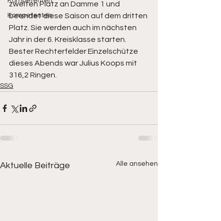
Kompetenten
zweiten Platz an Damme 1 und 
Kompetenten
beendet diese Saison auf dem dritten 
Platz. Sie werden auch im nächsten 
Jahr in der 6. Kreisklasse starten. 
Bester Rechterfelder Einzelschütze 
dieses Abends war Julius Koops mit 
316,2 Ringen. 
SSG
Alle ansehen
Aktuelle Beiträge