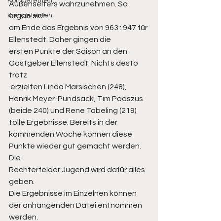
Kompetenten
Außenseiters wahrzunehmen. So 
Kompetenten
ergab sich 
am Ende das Ergebnis von 963 : 947 für 
Ellenstedt. Daher gingen die 
ersten Punkte der Saison an den 
Gastgeber Ellenstedt. Nichts desto 
trotz
 erzielten Linda Marsischen (248), 
Henrik Meyer-Pundsack, Tim Podszus 
(beide 240) und Rene Tabeling (219) 
tolle Ergebnisse. Bereits in der 
kommenden Woche können diese 
Punkte wieder gut gemacht werden. 
Die 
Rechterfelder Jugend wird dafür alles 
geben.
Die Ergebnisse im Einzelnen können 
der anhängenden Datei entnommen 
werden.