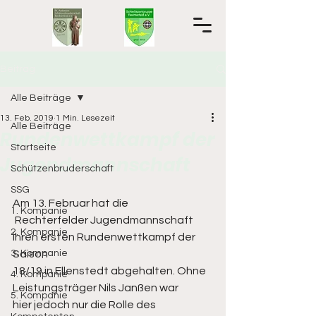
Beitrag
Alle Beiträge
13. Feb. 2019
1 Min. Lesezeit
Alle Beiträge
Rundenwettkampf der
Startseite
Jugendmannschaft
Schützenbruderschaft
SSG
Am 13. Februar hat die
1. Kompanie
 Rechterfelder Jugendmannschaft 
2. Kompanie
ihren ersten Rundenwettkampf der 
3. Kompanie
Saison 
18/19 in Ellenstedt abgehalten. Ohne 
4. Kompanie
Leistungsträger Nils Janßen war 
5. Kompanie
hier jedoch nur die Rolle des 