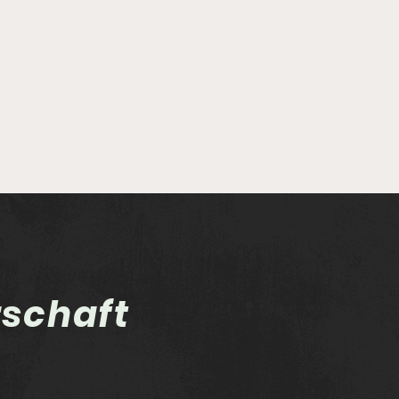
rschaft
Twistringen hin und
Die
zurück
auf