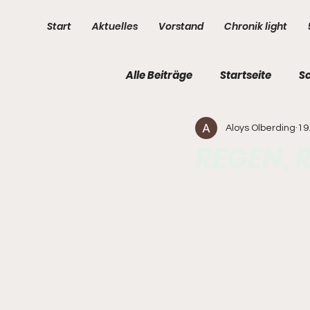
Start
Aktuelles
Vorstand
Chronik light
Alle Beiträge
Startseite
S
Aloys Olberding
19
3. Kompanie
4. Kompani
REGEN, R