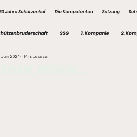
50 Jahre Schützenhof
Die Kompetenten
Satzung
Sch
chützenbruderschaft
SSG
1. Kompanie
2. Kom
. Juni 2024
1 Min. Lesezeit
e
5. Kompanie
Kompetenten
Kompetenten
EGEN, REGEN ...