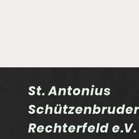
St. Antonius
Schützenbrude
Eisdiele war das Ziel
Rechterfeld e.V.