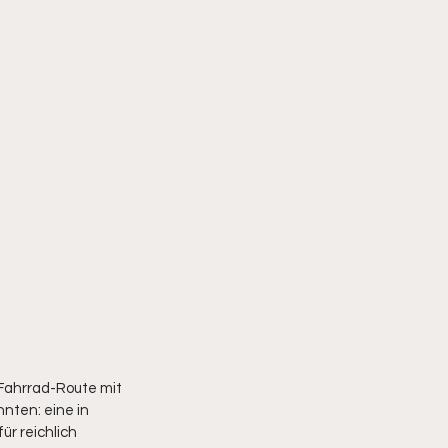
Fahrrad-Route mit 
nten: eine in 
r reichlich 