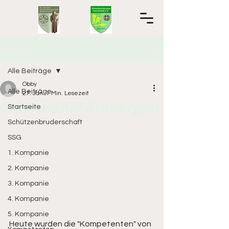
Beitrag
Alle Beiträge
Obby
Alle Beiträge
27. Jan.
1 Min. Lesezeit
Oldtimerhof Ambergen
Startseite
Schützenbruderschaft
SSG
1. Kompanie
2. Kompanie
3. Kompanie
4. Kompanie
5. Kompanie
Heute wurden die "Kompetenten" von 