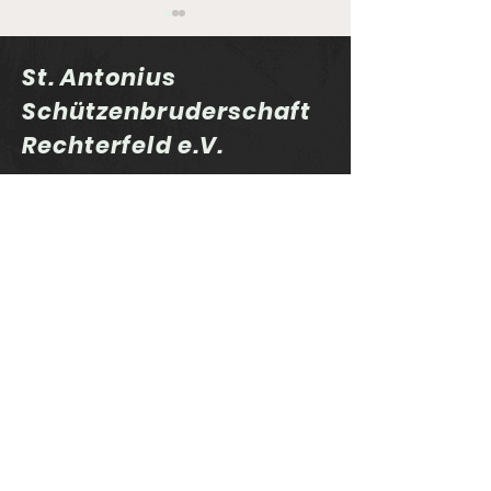
St. Antonius
Schützenbruderschaft
Rechterfeld e.V.
Sportlerehrung 2025
Auflage-Cup 
und "Schütze des
Finale
Jahres"
Impressum