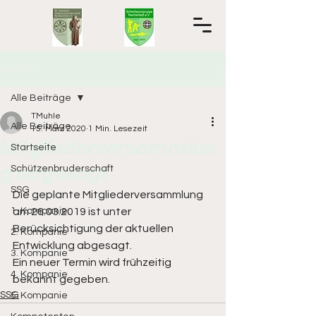
Beitrag
Alle Beiträge
TMuhle
Alle Beiträge
15. März 2020
1 Min. Lesezeit
Mitgliederversammlun
Startseite
g abgesagt
Schützenbruderschaft
SSG
Die geplante Mitgliederversammlung 
1. Kompanie
am 26.03.2019 ist unter 
Berücksichtigung der aktuellen 
2. Kompanie
Entwicklung abgesagt. 
3. Kompanie
Ein neuer Termin wird frühzeitig 
4. Kompanie
bekannt gegeben. 
SSG
5. Kompanie