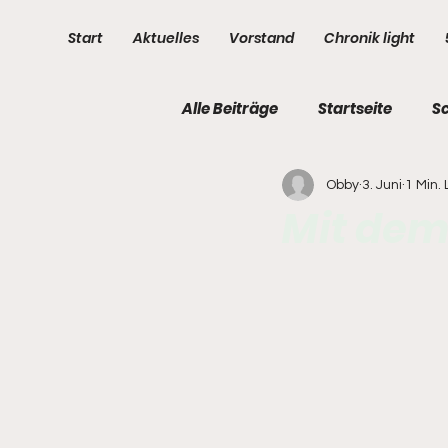
Start
Aktuelles
Vorstand
Chronik light
Alle Beiträge
Startseite
S
Obby
3. Juni
1 Min.
3. Kompanie
4. Kompani
Mit de