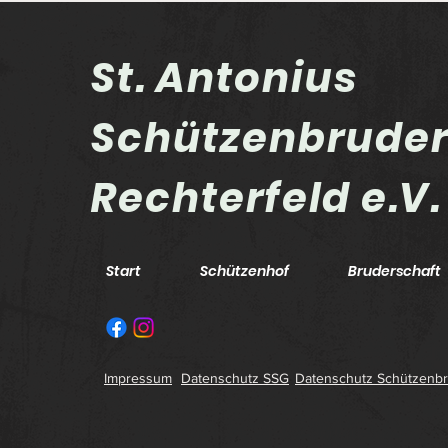
St. Antonius
Schützenbrude
Eisdiele war das Ziel
Rechterfeld e.V.
Start
Schützenhof
Bruderschaft
Impressum
Datenschutz SSG
Datenschutz Schützenbr