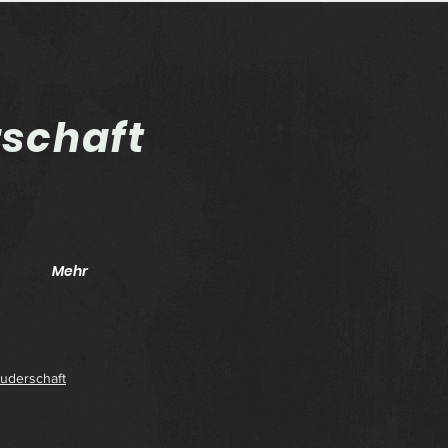
rschaft
Twistringen hin und
Die
zurück
auf
Mehr
uderschaft