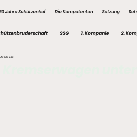
50 Jahre Schützenhof
Die Kompetenten
Satzung
Sch
chützenbruderschaft
SSG
1. Kompanie
2. Kom
 Lesezeit
e
5. Kompanie
Kompetenten
Kompetenten
m Kremserwagen unte