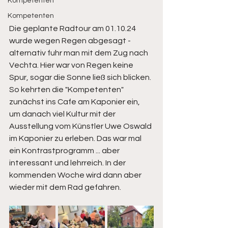
Kompetenten
Kompetenten
Die geplante Radtour am 01.10.24 
wurde wegen Regen abgesagt - 
alternativ fuhr man mit dem Zug nach 
Vechta. Hier war von Regen keine 
Spur, sogar die Sonne ließ sich blicken. 
So kehrten die "Kompetenten" 
zunächst ins Cafe am Kaponier ein, 
um danach viel Kultur mit der 
Ausstellung vom Künstler Uwe Oswald 
im Kaponier zu erleben. Das war mal 
ein Kontrastprogramm ... aber 
interessant und lehrreich. In der 
kommenden Woche wird dann aber 
wieder mit dem Rad gefahren.