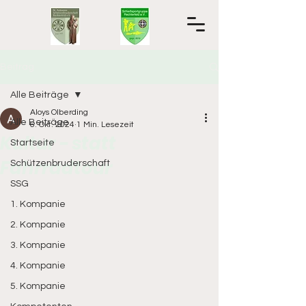
Beitrag
Alle Beiträge
Aloys Olberding
Alle Beiträge
6. Okt. 2024
1 Min. Lesezeit
Kultur - statt
Startseite
Fahrradtour
Schützenbruderschaft
SSG
1. Kompanie
2. Kompanie
3. Kompanie
4. Kompanie
5. Kompanie