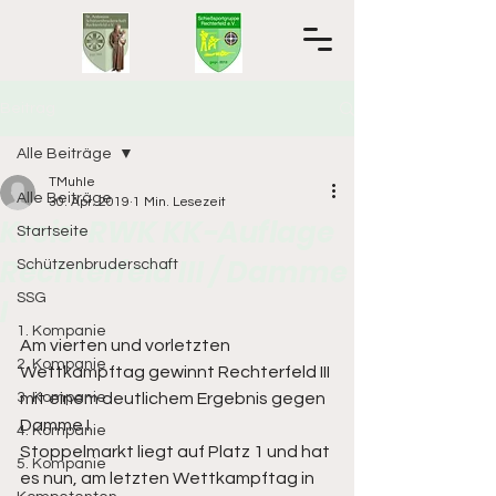
Beitrag
Alle Beiträge
TMuhle
Alle Beiträge
30. Apr. 2019
1 Min. Lesezeit
Kreis-RWK KK-Auflage
Startseite
Rechterfeld III / Damme
Schützenbruderschaft
SSG
I
1. Kompanie
Am vierten und vorletzten 
2. Kompanie
Wettkampftag gewinnt Rechterfeld III 
3. Kompanie
mit einem deutlichem Ergebnis gegen 
Damme I. 
4. Kompanie
Stoppelmarkt liegt auf Platz 1 und hat 
5. Kompanie
es nun, am letzten Wettkampftag in 