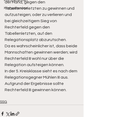
Kompetenten
der Hand, gegen den 
Kompetenten
Tabellenvorletzten zu gewinnen und 
aufzusteigen; oder zu verlieren und 
bei gleichzeitigem Sieg von 
Rechterfeld gegen den 
Tabellenletzten, auf den 
Relegationsplatz abzurutschen. 
Da es wahrscheinlicher ist, dass beide 
Mannschaften gewinnen werden; wird 
Rechterfeld III wohl nur über die 
Relegation aufsteigen können. 
In der 5. Kreisklasse sieht es nach dem 
Relegationsgegner Mühlen III aus. 
Aufgrund der Ergebnisse sollte 
Rechterfeld III gewinnen können.
SSG