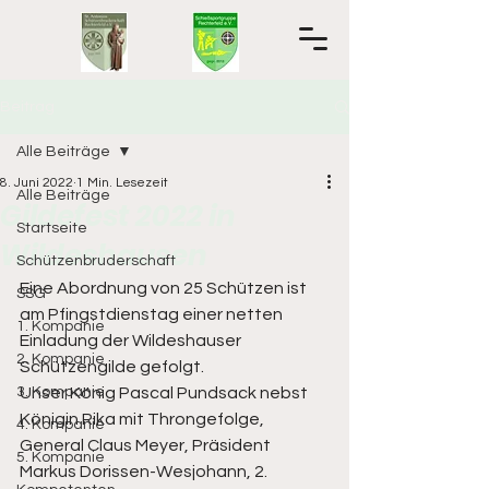
Beitrag
Alle Beiträge
8. Juni 2022
1 Min. Lesezeit
Alle Beiträge
Gildefest 2022 in
Startseite
Wildeshausen
Schützenbruderschaft
Eine Abordnung von 25 Schützen ist 
SSG
am Pfingstdienstag einer netten 
1. Kompanie
Einladung der Wildeshauser 
2. Kompanie
Schützengilde gefolgt. 
3. Kompanie
Unser König Pascal Pundsack nebst 
Königin Rika mit Throngefolge, 
4. Kompanie
General Claus Meyer, Präsident 
5. Kompanie
Markus Dorissen-Wesjohann, 2. 