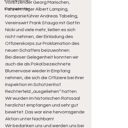
Kompetenten
Vorsitzender Georg Marischen, 
Kompetenten
Fahnenträger Albert Lamping, 
Kompanieführer Andreas Tabeling, 
Vereinswirt Frank Stauga mit Gattin 
Nicki und viele mehr, ließen es sich 
nicht nehmen, der Einladung des 
Offizierskorps zur Proklamation des 
neuen Schaffers beizuwohnen. 
Bei dieser Gelegenheit konnten wir 
auch die als Pokal bezeichnete 
Blumenvase wieder in Empfang 
nehmen, die sich die Offiziere bei ihrer 
Inspektion im Schützenhof 
Rechterfeld „ausgeliehen“ hatten. 
Wir wurden im historischen Ratssaal 
herzlichst empfangen und sehr gut 
bewirtet. Das war eine hervorragende 
Aktion unter Nachbarn! 
Wir bedanken uns und werden uns bei 