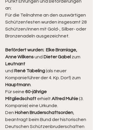
Punkt Ehrungen und Beförderungen 
an:
Für die Teilnahme an den auswärtigen 
Schützenfesten wurden insgesamt 28 
Schützen/innen mit Gold-, Silber- oder 
Bronzenadeln ausgezeichnet.
Befördert wurden:
Elke Bramlage, 
Anne Wilkens
 und 
Dieter Gabel 
zum 
Leutnant 
und 
René Tabeling
 (als neuer 
Kompanieführer der 4. Kp. Dorf) zum 
Hauptmann
.
Für seine 
60-jährige 
Mitgliedschaft
 erhielt 
Alfred Muhle
 (3. 
Kompanie) eine Urkunde.
Den 
Hohen Bruderschaftsorden
, 
beantragt beim Bund der historischen 
Deutschen Schützenbruderschaften 