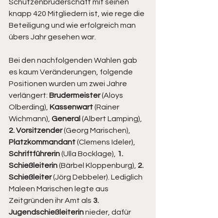
Schützenbruderschaft mit seinen 
knapp 420 Mitgliedern ist, wie rege die 
Beteiligung und wie erfolgreich man 
übers Jahr gesehen war.
Bei den nachfolgenden Wahlen gab 
es kaum Veränderungen, folgende 
Positionen wurden um zwei Jahre 
verlängert: 
Brudermeister
 (Aloys 
Olberding), 
Kassenwart
 (Rainer 
Wichmann), 
General
 (Albert Lamping), 
2. Vorsitzender
 (Georg Marischen), 
Platzkommandant
 (Clemens Ideler), 
Schriftführerin
 (Ulla Bocklage), 
1. 
Schießleiterin
 (Bärbel Kloppenburg), 
2. 
Schießleiter 
(Jörg Debbeler). Lediglich 
Maleen Marischen legte aus 
Zeitgründen ihr Amt als 
3. 
Jugendschießleiterin 
nieder, dafür 