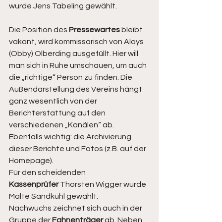
wurde Jens Tabeling gewählt.
Die Position des 
Pressewartes
 bleibt 
vakant, wird kommissarisch von Aloys 
(Obby) Olberding ausgefüllt. Hier will 
man sich in Ruhe umschauen, um auch 
die „richtige“ Person zu finden. Die 
Außendarstellung des Vereins hängt 
ganz wesentlich von der 
Berichterstattung auf den 
verschiedenen „Kanälen“ ab. 
Ebenfalls wichtig: die Archivierung 
dieser Berichte und Fotos (z.B. auf der 
Homepage).
Für den scheidenden 
Kassenprüfer
 Thorsten Wigger wurde 
Malte Sandkuhl gewählt.
Nachwuchs zeichnet sich auch in der 
Gruppe der 
Fahnenträger
 ab. Neben 