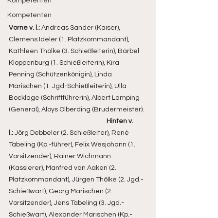
Kompetenten
Kompetenten
Vorne v. l.: 
Andreas Sander (Kaiser), 
Clemens Ideler (1. Platzkommandant), 
Kathleen Thölke (3. Schießleiterin), Bärbel 
Kloppenburg (1. Schießleiterin), Kira 
Penning (Schützenkönigin), Linda 
Marischen (1. Jgd-Schießleiterin), Ulla 
Bocklage (Schriftführerin), Albert Lamping 
(General), Aloys Olberding (Brudermeister).  
Hinten v. 
l.:
 Jörg Debbeler (2. Schießleiter), René 
Tabeling (Kp.-führer), Felix Wesjohann (1. 
Vorsitzender), Rainer Wichmann 
(Kassierer), Manfred van Aaken (2. 
Platzkommandant), Jürgen Thölke (2. Jgd.-
Schießwart), Georg Marischen (2. 
Vorsitzender), Jens Tabeling (3. Jgd.-
Schießwart), Alexander Marischen (Kp.-