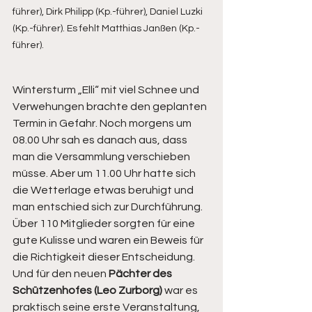
führer), Dirk Philipp (Kp.-führer), Daniel Luzki 
(Kp.-führer). Es fehlt Matthias Janßen (Kp.-
führer).
Wintersturm „Elli“ mit viel Schnee und 
Verwehungen brachte den geplanten 
Termin in Gefahr. Noch morgens um 
08.00 Uhr sah es danach aus, dass 
man die Versammlung verschieben 
müsse. Aber um 11.00 Uhr hatte sich 
die Wetterlage etwas beruhigt und 
man entschied sich zur Durchführung. 
Über 110 Mitglieder sorgten für eine 
gute Kulisse und waren ein Beweis für 
die Richtigkeit dieser Entscheidung. 
Und für den neuen 
Pächter des 
Schützenhofes (Leo Zurborg)
 war es 
praktisch seine erste Veranstaltung, 