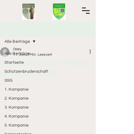
Beitrag
Alle Beiträge
Obby
Alle Beiträge
11. Jan.
3 Min. Lesezeit
Generalversammlung
Startseite
am 09.01.2026
Schützenbruderschaft
SSG
1. Kompanie
2. Kompanie
3. Kompanie
4. Kompanie
5. Kompanie