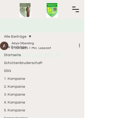
Beitrag
Alle Beiträge
Aloys Olberding
Alle Beiträge
2. Juli 2025
1 Min. Lesezeit
Fahrradtour Nr. 17
Startseite
Schützenbruderschaft
SSG
1. Kompanie
2. Kompanie
3. Kompanie
4. Kompanie
5. Kompanie