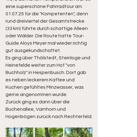
eine superschöne Fahrradtour am 
01.07.25 für die "Kompetenten", denn 
rund dreiviertel der Gesamtstrecke 
(33 km) führte durch schattige Alleen 
oder Wälder. Die Route hatte Tour-
Guide Aloys Meyer mal wieder richtig 
gut ausgekundschaftet.
Es ging über Thölstedt, Steinloge und 
Heinefelde weiter zum Hof "von 
Buchholz" in Hespenbusch. Dort gab 
es neben leckerem Kaffee und 
Kuchen gefühltes Minzwasser, was 
gerne angenommen wurde.
Zurück ging es dann über die 
Buchenallee, Varnhorn und 
Hogenbögen zurück nach Rechterfeld.