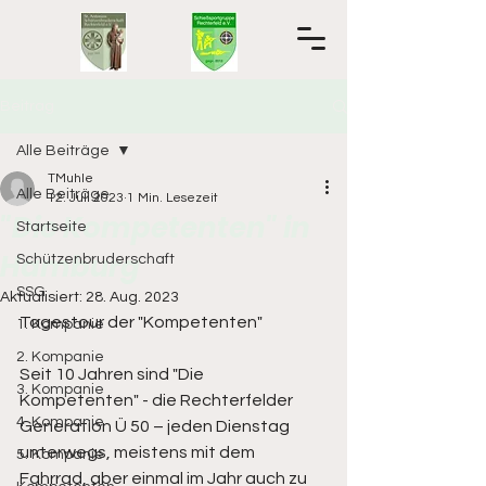
Beitrag
Alle Beiträge
TMuhle
Alle Beiträge
12. Juli 2023
1 Min. Lesezeit
"Die Kompetenten" in
Startseite
Hamburg
Schützenbruderschaft
SSG
Aktualisiert:
28. Aug. 2023
Tagestour der "Kompetenten"
1. Kompanie
2. Kompanie
Seit 10 Jahren sind "Die 
3. Kompanie
Kompetenten" - die Rechterfelder 
4. Kompanie
Generation Ü 50 – jeden Dienstag 
unterwegs, meistens mit dem 
5. Kompanie
Fahrrad, aber einmal im Jahr auch zu 