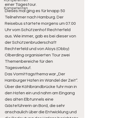
Kompetenten
einer Tagestour.
Kompetenten
Dieses mal ging es für knapp 50 
Teilnehmer nach Hamburg. Der 
Reisebus startete morgens um 07.00 
Uhr vom Schützenhof Rechterfeld 
aus. Wie immer, gab es bei dieser von 
der Schützenbruderschaft 
Rechterfeld und von Aloys (Obby) 
Olberding organisierten Tour zwei 
Themenbereiche für den 
Tagesverlauf.
Das Vormittagsthema war „Der 
Hamburger Hafen im Wandel der Zeit“. 
Über die Köhlbrandbrücke fuhr man in 
den Hafen ein und nahm am Eingang 
des alten Elbtunnels eine 
Gästeführerin an Bord, die sehr 
anschaulich über die Entwicklung und 