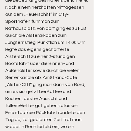
die Bedeutung des Hafens berichtete.
Nach einem herzhaften Mittagessen 
auf dem „Feuerschiff“ im City-
Sporthafen fuhr man zum 
Rathausplatz, von dort ging es zu Fuß 
durch die Alsterarkaden zum 
Jungfernstieg. Pünktlich um 14.00 Uhr 
legte das eigens gecharterte 
Alsterschiff zu einer 2-stündigen 
Bootsfahrt über die Binnen- und 
Außenalster sowie durch die vielen 
Seitenkanäle ab. AmStrand-Cafe 
„Alster-Cliff“ ging man dann von Bord, 
um es sich jetzt bei Kaffee und 
Kuchen, bester Aussicht und 
tollemWetter gut gehen zu lassen.
Eine staufreie Rückfahrt rundete den 
Tag ab, zur geplanten Zeit traf man 
wieder in Rechterfeld ein, wo ein 