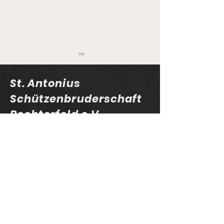
St. Antonius
Schützenbruderschaft
Rechterfeld e.V.
Sportlerehrung 2025
Auflage-Cup 
und "Schütze des
Finale
Jahres"