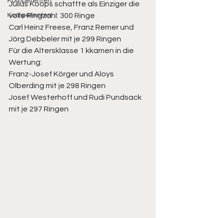
Kompetenten
Julius Koops schaffte als Einziger die 
Kompetenten
volle Ringzahl: 300 Ringe
Carl Heinz Freese, Franz Remer und 
Jörg Debbeler mit je 299 Ringen 
Für die Altersklasse 1 kkamen in die 
Wertung:
Franz-Josef Körger und Aloys 
Olberding mit je 298 Ringen
Josef Westerhoff und Rudi Pundsack 
mit je 297 Ringen 