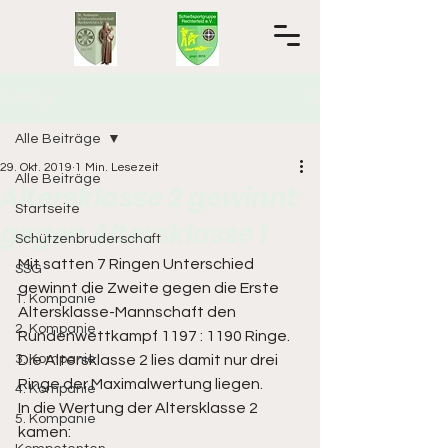
Beitrag
Alle Beiträge
29. Okt. 2019
1 Min. Lesezeit
Alle Beiträge
Altersklasse 2 gewinnt
Startseite
gegen Altersklasse 1
Schützenbruderschaft
Mit satten 7 Ringen Unterschied 
SSG
gewinnt die Zweite gegen die Erste 
1. Kompanie
Altersklasse-Mannschaft den 
2. Kompanie
Rundenwettkampf 1197 : 1190 Ringe. 
3. Kompanie
Die Altersklasse 2 lies damit nur drei 
Ringe der Maximalwertung liegen. 
4. Kompanie
In die Wertung der Altersklasse 2 
5. Kompanie
kamen: