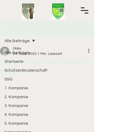
Beitrag
Alle Beiträge
Obby
Alle Beiträge
24. Sept. 2025
1 Min. Lesezeit
28. Radtour bei bestem
Startseite
Wetter
Schützenbruderschaft
SSG
1. Kompanie
2. Kompanie
3. Kompanie
4. Kompanie
5. Kompanie