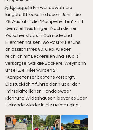
Kompetenten
Mit knapp 45 km war es wohl die 
Kompetenten
längste Strecke in diesem Jahr - die 
28. Ausfahrt der "Kompetenten" - mit 
dem Ziel Twistringen. Nach kleinen 
Zwischenstops in Colnrade und 
Ellerchenhausen, wo Rosi Müller uns 
anlässlich ihres 80. Geb. wieder 
reichlich mit Leckereien und "Hubi's" 
versorgte, war die Bäckerei Weymann 
unser Ziel. Hier wurden 21 
"Kompetente" bestens versorgt. 
Die Rückfahrt führte dann über den 
"mittelalterlichen Handelsweg" 
Richtung Wildeshausen, bevor es über 
Colnrade wieder in die Heimat ging.