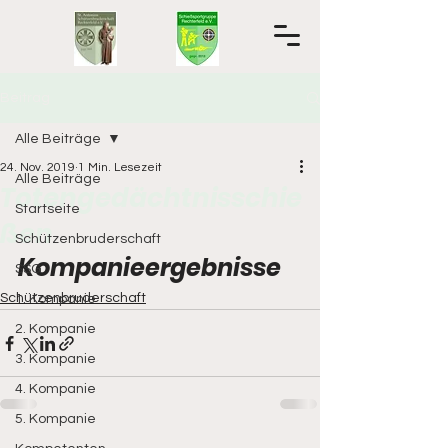
Beitrag
Alle Beiträge
24. Nov. 2019
1 Min. Lesezeit
Alle Beiträge
Totengedächtnisschie
Startseite
ßen
Schützenbruderschaft
Kompanieergebnisse  
SSG
Schützenbruderschaft
1. Kompanie
2. Kompanie
3. Kompanie
4. Kompanie
5. Kompanie