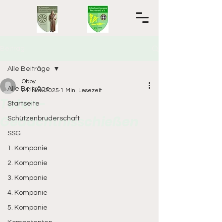
Beitrag
Alle Beiträge
Obby
Alle Beiträge
24. Nov. 2025
1 Min. Lesezeit
Toten-
Startseite
Gedächtnisschießen
Schützenbruderschaft
SSG
1. Kompanie
2. Kompanie
3. Kompanie
4. Kompanie
5. Kompanie