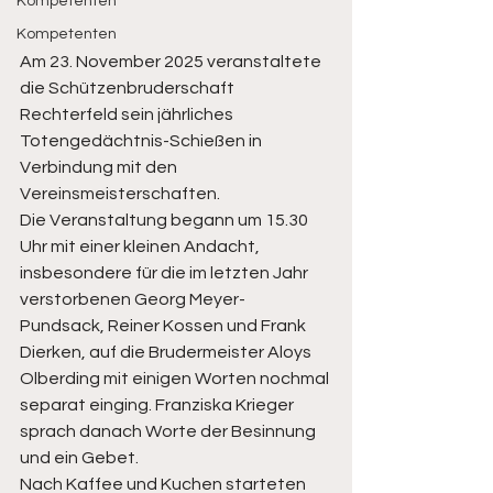
Kompetenten
Kompetenten
Am 23. November 2025 veranstaltete 
die Schützenbruderschaft 
Rechterfeld sein jährliches 
Totengedächtnis-Schießen in 
Verbindung mit den 
Vereinsmeisterschaften.
Die Veranstaltung begann um 15.30 
Uhr mit einer kleinen Andacht, 
insbesondere für die im letzten Jahr 
verstorbenen Georg Meyer-
Pundsack, Reiner Kossen und Frank 
Dierken, auf die Brudermeister Aloys 
Olberding mit einigen Worten nochmal 
separat einging. Franziska Krieger 
sprach danach Worte der Besinnung 
und ein Gebet.
Nach Kaffee und Kuchen starteten 