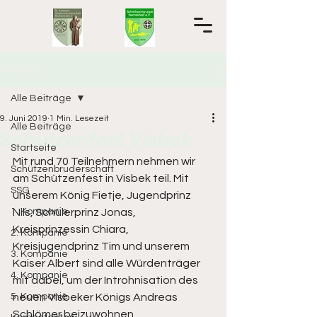
Beitrag
Alle Beiträge
9. Juni 2019
1 Min. Lesezeit
Alle Beiträge
Schützenfest Visbek
Startseite
Mit rund 70 Teilnehmern nehmen wir 
Schützenbruderschaft
am Schützenfest in Visbek teil. Mit 
SSG
unserem König Fietje, Jugendprinz 
1. Kompanie
Nils, Schülerprinz Jonas, 
Kreisprinzessin Chiara, 
2. Kompanie
Kreisjugendprinz Tim und unserem 
3. Kompanie
Kaiser Albert sind alle Würdenträger 
4. Kompanie
mit dabei, um der Introhnisation des 
5. Kompanie
neuen Visbeker Königs Andreas 
Schlömer beizuwohnen. 