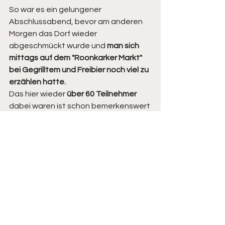
So war es ein gelungener 
Abschlussabend, bevor am anderen 
Morgen das Dorf wieder 
abgeschmückt wurde und 
man sich 
mittags auf dem "Roonkarker Markt" 
bei Gegrilltem und Freibier noch viel zu 
erzählen hatte.
Das hier wieder 
über 60 Teilnehmer
dabei waren ist schon bemerkenswert 
und zeugt von einem guten 
Zusammenhalt im Dorf. So geht Verein 
... und so macht es Spass.
Startseite
Schützenbruderschaft