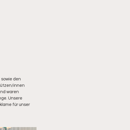
 sowie den 
hützen/innen 
und waren 
ege. Unsere 
klame für unser 