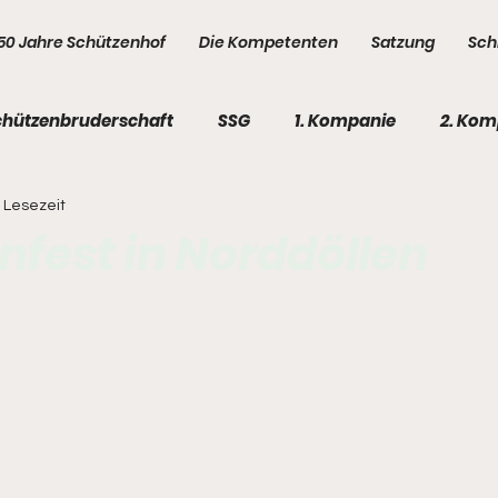
50 Jahre Schützenhof
Die Kompetenten
Satzung
Sch
chützenbruderschaft
SSG
1. Kompanie
2. Kom
. Lesezeit
e
5. Kompanie
Kompetenten
Kompetenten
nfest in Norddöllen