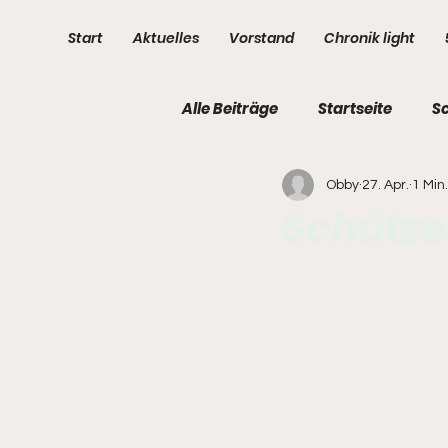
Start
Aktuelles
Vorstand
Chronik light
Alle Beiträge
Startseite
S
Obby
27. Apr.
1 Min
3. Kompanie
4. Kompani
Schütze