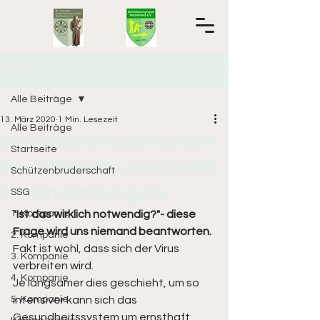
Beitrag
Alle Beiträge
13. März 2020
1 Min. Lesezeit
Alle Beiträge
Schützenbruderschaft
Startseite
Rechterfeld verschiebt
Schützenbruderschaft
Veranstaltungen
SSG
1. Kompanie
"Ist das wirklich notwendig?"- diese 
Frage wird uns niemand beantworten.
2. Kompanie
Fakt ist wohl, dass sich der Virus 
3. Kompanie
verbreiten wird.
4. Kompanie
Je langsamer dies geschieht, um so 
5. Kompanie
intensiver kann sich das 
Gesundheitssystem um ernsthaft 