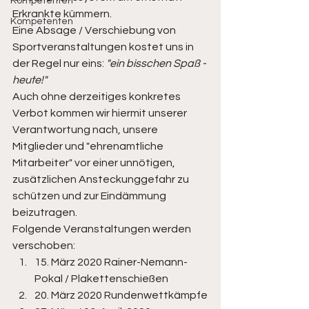
Kompetenten
Erkrankte kümmern.
Kompetenten
Eine Absage / Verschiebung von 
Sportveranstaltungen kostet uns in 
der Regel nur eins:
 "ein bisschen Spaß - 
heute!"
Auch ohne derzeitiges konkretes 
Verbot kommen wir hiermit unserer 
Verantwortung nach, unsere 
Mitglieder und "ehrenamtliche 
Mitarbeiter" vor einer unnötigen, 
zusätzlichen Ansteckunggefahr zu 
schützen und zur Eindämmung 
beizutragen. 
Folgende Veranstaltungen werden 
verschoben: 
15. März 2020 Rainer-Nemann-
Pokal / Plakettenschießen
20. März 2020 Rundenwettkämpfe