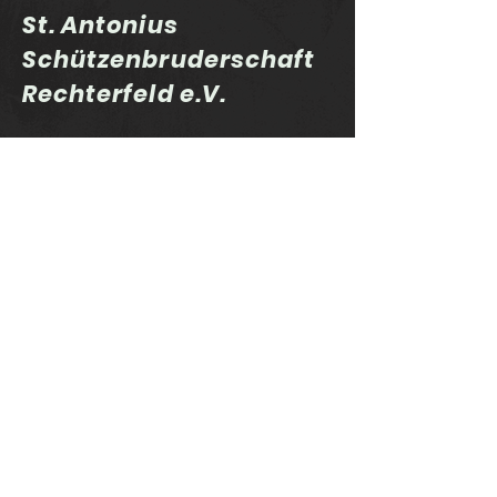
St. Antonius
Schützenbruderschaft
Rechterfeld e.V.
Twistringen hin und
Die Kompeten
zurück
wieder auf Ac
Impressum
Datenschutz SSG