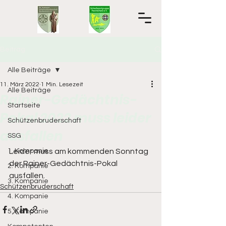
Beitrag
Alle Beiträge
11. März 2022
1 Min. Lesezeit
Alle Beiträge
Rainer-Gedächtnis-
Startseite
Pokal 2022 muss leider
Schützenbruderschaft
ausfallen
SSG
1. Kompanie
Leider muss am kommenden Sonntag 
der Rainer-Gedächtnis-Pokal 
2. Kompanie
ausfallen.   
3. Kompanie
Schützenbruderschaft
4. Kompanie
5. Kompanie