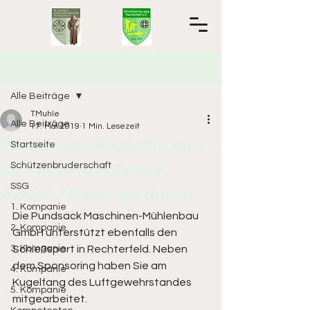
Beitrag
Alle Beiträge
TMuhle
Alle Beiträge
17. Mai 2019
1 Min. Lesezeit
Pundsack Maschinen-
Startseite
Mühlenbau GmbH
Schützenbruderschaft
SSG
neuer Silber-Sponsor
1. Kompanie
Die Pundsack Maschinen-Mühlenbau 
2. Kompanie
GmbH unterstützt ebenfalls den 
3. Kompanie
Schießsport in Rechterfeld. Neben 
dem Sponsoring haben Sie am 
4. Kompanie
Kugelfang des Luftgewehrstandes 
5. Kompanie
mitgearbeitet.