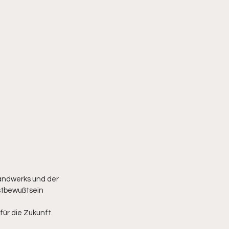
andwerks und der 
stbewußtsein 
ür die Zukunft.