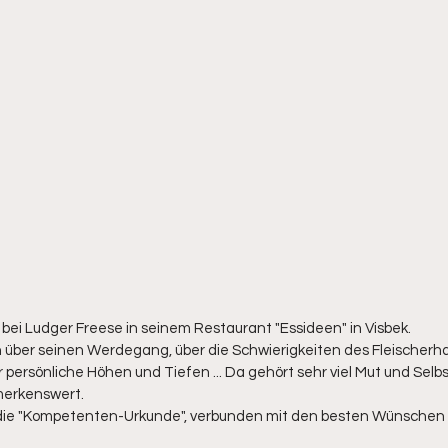
bei Ludger Freese in seinem Restaurant "Essideen" in Visbek.
n über seinen Werdegang, über die Schwierigkeiten des Fleischerh
persönliche Höhen und Tiefen ... Da gehört sehr viel Mut und Selb
merkenswert. 
die "Kompetenten-Urkunde", verbunden mit den besten Wünschen f