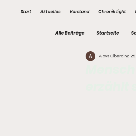
Start
Aktuelles
Vorstand
Chronik light
Alle Beiträge
Startseite
S
Aloys Olberding
25
3. Kompanie
4. Kompani
Mensch 
erzählt 