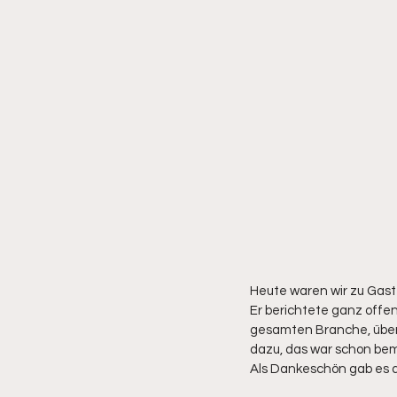
Heute waren wir zu Gast 
Er berichtete ganz offe
gesamten Branche, über 
dazu, das war schon be
Als Dankeschön gab es 