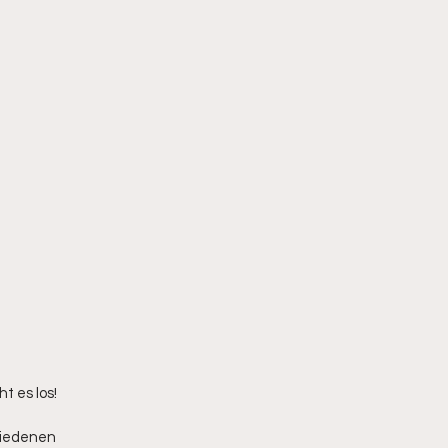
ht es los!
hiedenen 