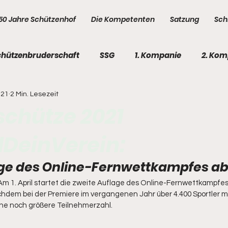
50 Jahre Schützenhof
Die Kompetenten
Satzung
Sch
chützenbruderschaft
SSG
1. Kompanie
2. Kom
021
2 Min. Lesezeit
e
5. Kompanie
Kompetenten
Kompetenten
schütze 2021
DeinVerein:
ge des Online-Fernwettkampfes ab 1.
! Am 1. April startet die zweite Auflage des Online-Fernwettkampfe
achdem bei der Premiere im vergangenen Jahr über 4.400 Sportler 
ine noch größere Teilnehmerzahl. 