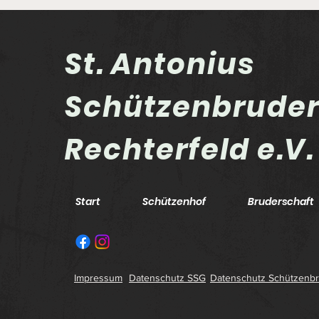
St. Antonius
Schützenbrude
Rechterfeld e.V.
Landesmeisterschaften
LG-Auflage
Start
Schützenhof
Bruderschaft
Impressum
Datenschutz SSG
Datenschutz Schützenbr