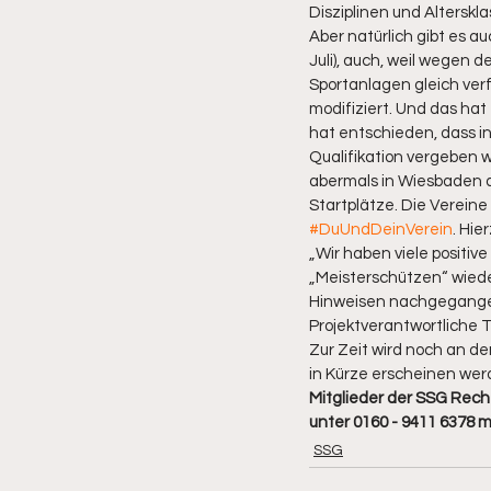
Disziplinen und Alterskla
Aber natürlich gibt es a
Juli), auch, weil wegen
Sportanlagen gleich ver
modifiziert. Und das hat
hat entschieden, dass in
Qualifikation vergeben wi
abermals in Wiesbaden au
Startplätze. Die Vereine
#DuUndDeinVerein
. Hie
„Wir haben viele positiv
„Meisterschützen“ wieder
Hinweisen nachgegangen
Projektverantwortliche 
Zur Zeit wird noch an de
in Kürze erscheinen werde
Mitglieder der SSG Recht
unter 0160 - 9411 6378 
SSG