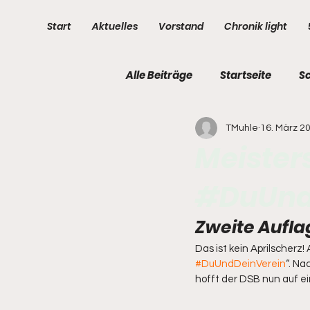
Start
Aktuelles
Vorstand
Chronik light
Alle Beiträge
Startseite
S
TMuhle
16. März 2
3. Kompanie
4. Kompani
Meister
#DuUnd
Zweite Aufla
Das ist kein Aprilscherz
#DuUndDeinVerein
“. N
hofft der DSB nun auf e