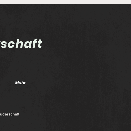
rschaft
Aufl
Sportlerehrung 2025 und
"Schütze des Jahres"
Mehr
uderschaft