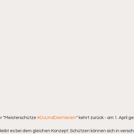
r "Meisterschütze 
#DuUndDeinVerein
" kehrt zurück - am 1. April ge
eibt es bei dem gleichen Konzept: Schützen können sich in versc