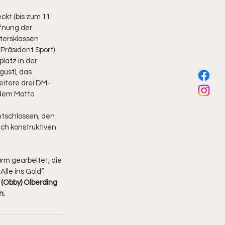
 
kt (bis zum 11. 
fnung der 
tersklassen 
Präsident Sport) 
latz in der 
gust), das 
eitere drei DM-
 dem Motto 
ntschlossen, den 
ch konstruktiven 
rm gearbeitet, die 
le ins Gold“. 
 (Obby) Olberding 
n.