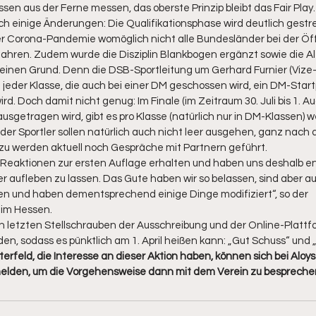
ssen aus der Ferne messen, das oberste Prinzip bleibt das Fair Play.
uch einige Änderungen: Die Qualifikationsphase wird deutlich gestrec
 der Corona-Pandemie womöglich nicht alle Bundesländer bei der Öf
fahren. Zudem wurde die Disziplin Blankbogen ergänzt sowie die Al
 einen Grund. Denn die DSB-Sportleitung um Gerhard Furnier (Vize-
 jeder Klasse, die auch bei einer DM geschossen wird, ein DM-Startp
rd. Doch damit nicht genug: Im Finale (im Zeitraum 30. Juli bis 1. Au
sgetragen wird, gibt es pro Klasse (natürlich nur in DM-Klassen) w
 der Sportler sollen natürlich auch nicht leer ausgehen, ganz nach
rzu werden aktuell noch Gespräche mit Partnern geführt. 
e Reaktionen zur ersten Auflage erhalten und haben uns deshalb e
 aufleben zu lassen. Das Gute haben wir so belassen, sind aber au
 und haben dementsprechend einige Dinge modifiziert“, so der 
Tim Hessen. 
n letzten Stellschrauben der Ausschreibung und der Online-Plattfo
n, sodass es pünktlich am 1. April heißen kann: „Gut Schuss“ und „Al
erfeld, die Interesse an dieser Aktion haben, können sich bei Aloys
melden, um die Vorgehensweise dann mit dem Verein zu bespreche