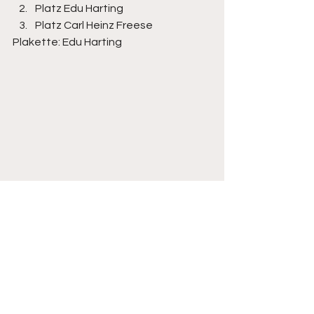
Platz Edu Harting
Platz Carl Heinz Freese
Plakette: Edu Harting 
(vlnr) Alexander, Georg, Jürgen, Andre 
und Claudia
offene Klasse LP
Platz Jürgen Thölke
Platz Andre Muhle
Platz Georg Marischen 