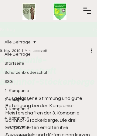
Beitrag
Alle Beiträge
9. Nov. 2019
1 Min. Lesezeit
Alle Beiträge
Kompanie-
Startseite
Meisterschaft
Schützenbruderschaft
Bahnhof-Stöckerberge
SSG
1. Kompanie
Ausgelassene Stimmung und gute 
2. Kompanie
Beteiligung bei den Kompanie-
3. Kompanie
Meisterschaften der 3. Kompanie 
4. Kompanie
Bahnhof-Stöckerberge. Die drei 
5. Kompanie
Erstplatzierten erhalten ihre 
Siegernadeln und dürfen einen kurzen 