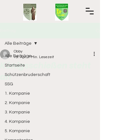
Beitrag
Alle Beiträge
Obby
Alle Beiträge
19. Apr.
1 Min. Lesezeit
Königsschießen steht
Startseite
an
Schützenbruderschaft
SSG
1. Kompanie
2. Kompanie
3. Kompanie
4. Kompanie
5. Kompanie