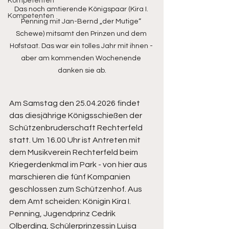
Kompetenten
Das noch amtierende Königspaar (Kira I. 
Kompetenten
Penning mit Jan-Bernd „der Mutige“ 
Schewe) mitsamt den Prinzen und dem 
Hofstaat. Das war ein tolles Jahr mit ihnen - 
aber am kommenden Wochenende 
danken sie ab.
Am Samstag den 25.04.2026 findet 
das diesjährige Königsschießen der 
Schützenbruderschaft Rechterfeld 
statt. Um 16.00 Uhr ist Antreten mit 
dem Musikverein Rechterfeld beim 
Kriegerdenkmal im Park - von hier aus 
marschieren die fünf Kompanien 
geschlossen zum Schützenhof. Aus 
dem Amt scheiden: Königin Kira I. 
Penning, Jugendprinz Cedrik 
Olberding, Schülerprinzessin Luisa 