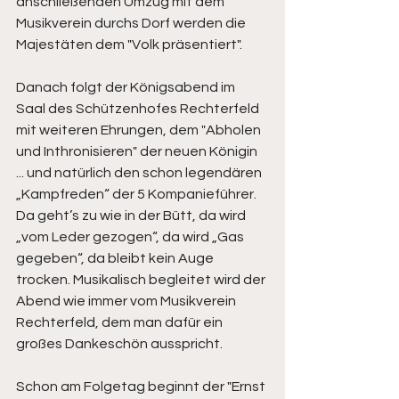
anschließenden Umzug mit dem 
Musikverein durchs Dorf werden die 
Majestäten dem "Volk präsentiert".
Danach folgt der Königsabend im 
Saal des Schützenhofes Rechterfeld 
mit weiteren Ehrungen, dem "Abholen 
und Inthronisieren" der neuen Königin 
... und natürlich den schon legendären 
„Kampfreden“ der 5 Kompanieführer. 
Da geht’s zu wie in der Bütt, da wird 
„vom Leder gezogen“, da wird „Gas 
gegeben“, da bleibt kein Auge 
trocken. Musikalisch begleitet wird der 
Abend wie immer vom Musikverein 
Rechterfeld, dem man dafür ein 
großes Dankeschön ausspricht.
Schon am Folgetag beginnt der "Ernst 