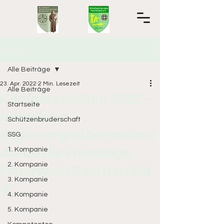
Beitrag
Alle Beiträge
23. Apr. 2022
2 Min. Lesezeit
Alle Beiträge
Königsschießen 2022 –
Startseite
heimliche
Schützenbruderschaft
Regierungsübernahme
SSG
durch die Freiwillige
1. Kompanie
2. Kompanie
Feuerwehr Rechterfeld
3. Kompanie
d...
4. Kompanie
5. Kompanie