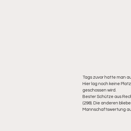
Tags zuvor hatte man a
Hier lag noch keine Pla
geschossen wird. 
Bester Schütze aus Rech
(298). Die anderen bliebe
Mannschaftswertung auc