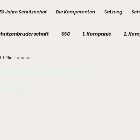
50 Jahre Schützenhof
Die Kompetenten
Satzung
Sch
chützenbruderschaft
SSG
1. Kompanie
2. Kom
5
1 Min. Lesezeit
e
5. Kompanie
Kompetenten
Kompetenten
sef Kröger ist
ieger