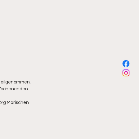
 teilgenommen. 
e Wochenenden 
org Marischen 