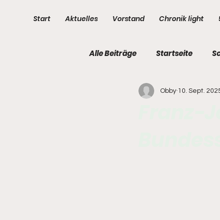
Start
Aktuelles
Vorstand
Chronik light
Alle Beiträge
Startseite
S
Obby
10. Sept. 202
3. Kompanie
4. Kompani
Franz-Jo
Bundess