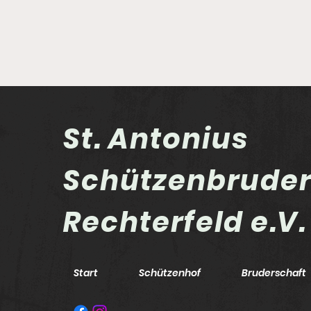
St. Antonius
Schützenbrude
Eisdiele war das Ziel
Rechterfeld e.V.
Start
Schützenhof
Bruderschaft