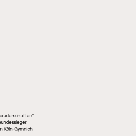
bruderschaften“ 
Bundessieger
. 
n 
Köln-Gymnich
.