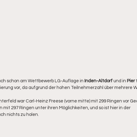
uch schon am Wettbewerb LG-Auflage in 
Inden-Altdorf
 und in 
Pier
tzierung vor, da aufgrund der hohen Teilnehmerzahl über mehrer
terfeld war Carl-Heinz Freese (vorne mitte) mit 299 Ringen vor Ge
n mit 297 Ringen unter ihren Möglichkeiten, und so ist hier in der 
h nichts zu holen.