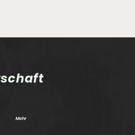
rschaft
Twistringen hin und
Die
zurück
auf
Mehr