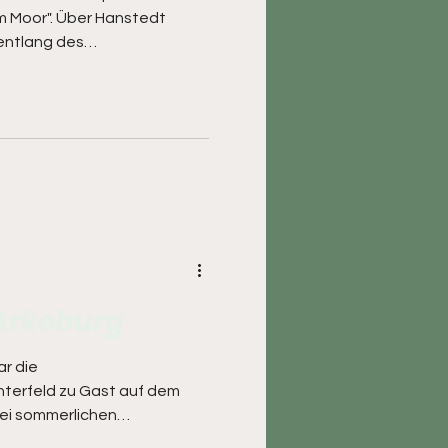
m Moor". Über Hanstedt
 entlang des
enstedt Heide dann nach
er Osterende (wo ein toller
 Lutten tangierend weiter
er Bonrechtern zurück nach
anden für die 24 Teilnehmer
eder neue
elernt. Ein
Arkeburg
r die
terfeld zu Gast auf dem
Bei sommerlichen
scherleichterung