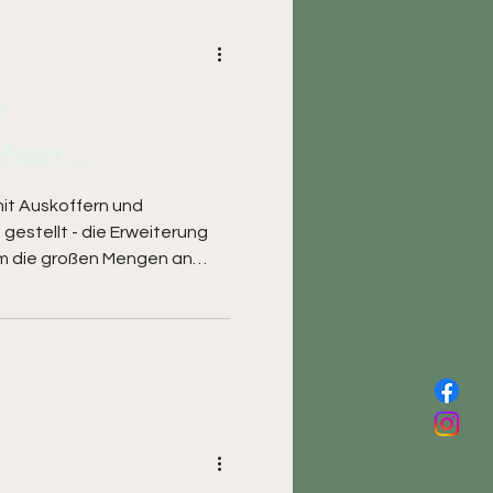
e
en ...
it Auskoffern und
 gestellt - die Erweiterung
m die großen Mengen an
ngen das viele Laub, was im
einlagern zu können, um es
nheit entsorgen zu können.
 hier den Stäkamp-Rangern
zkommandanten Clemens
r ganze Arbeit geleistet.