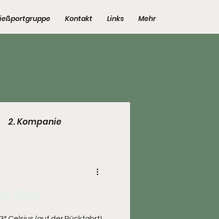
ießportgruppe
Kontakt
Links
Mehr
2. Kompanie
tenten
s Ziel
° Celsius (auf der Rückfahrt)