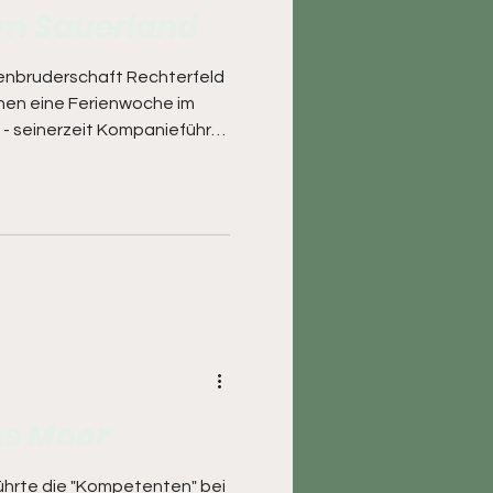
 im Sauerland
zenbruderschaft Rechterfeld
hen eine Ferienwoche im
 - seinerzeit Kompanieführer
r der Ideengeber und auch
wird dieses Event in 2-
 und erfreut sich einer
r bei den Kindern, sondern
onal, die zum Teil
 sind. Viele Jahre hat Fietje
ns Moor
führte die "Kompetenten" bei