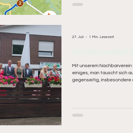
echt lecker, es war wieder 
wollte sich der "Tour-Guide"
besseren Überblick verschaff
27. Juli
1 Min. Lesezeit
Schützenfest E
Mit unserem Nachbarverein 
einiges, man tauscht sich a
gegenseitig, insbesondere
So auch dieses Jahr. Mit 55
war Rechterfeld sehr ordent
Vorabend zum Schützenball
vorbei, und die Hartgesott
auf dem schon legendären F
Bei Beginn um 09.00 Uhr hab
Schlangen gebildet,