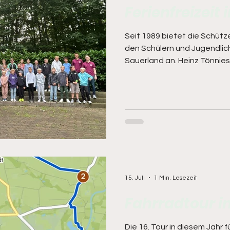
Ferienfreizeit
Seit 1989 bietet die Schüt
den Schülern und Jugendlic
Sauerland an. Heinz Tönnies
der 1. Kompanie Heide - wa
erster Organisator. Seither 
jährigem Rythmus angeboten
großen Beliebtheit. Nicht nu
auch beim betreuenden Pers
Jahrzehnte dabei waren oder
Meyer dies
15. Juli
1 Min. Lesezeit
Fahrradtour i
Die 16. Tour in diesem Jahr 