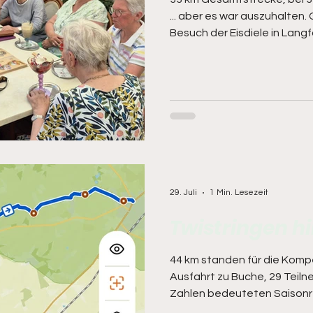
... aber es war auszuhalte
Besuch der Eisdiele in Langfö
schattige, teils neue Fahrst
Nächste Woche geht's zum
Stoppelmarktgelände ... mü
Zelte schon alle stehen un
dieses Jahr für Nervenkitze
29. Juli
1 Min. Lesezeit
Twistringen h
44 km standen für die Kompe
Ausfahrt zu Buche, 29 Teil
Zahlen bedeuteten Saisonreko
was hier jeden Dienstag Na