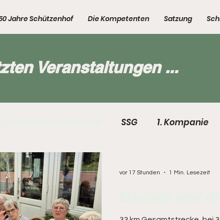
50 Jahre Schützenhof
Die Kompetenten
Satzung
Sch
tzten Veranstaltungen ...
Schützenbruderschaft
SSG
1. Kompanie
anie
5. Kompanie
Kompetenten
Kompe
vor 17 Stunden
1 Min. Lesezeit
Eisdiele war da
33 km Gesamtstrecke, bei 33