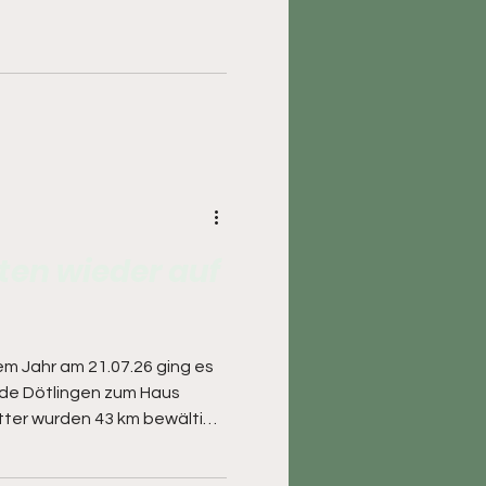
nstops gabs in Colnrade
öhnlich, aber dieses Mal
 gleiche Route gewählt wie
en wieder auf
sem Jahr am 21.07.26 ging es
nde Dötlingen zum Haus
ter wurden 43 km bewältigt,
er Streckenrekord. Der
 fahren, Kaffee und Kuchen