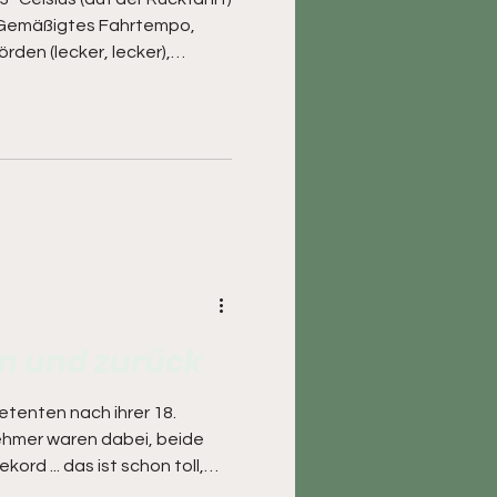
n. Gemäßigtes Fahrtempo,
rden (lecker, lecker),
recken, somit alles bestens.
 Hof Schmedes auf dem
ssen doch schauen, ob die
d welche Fahrgeschäfte
l sorgen werden.
in und zurück
tenten nach ihrer 18.
nehmer waren dabei, beide
rd ... das ist schon toll,
chmittag abgeht. Ziel war