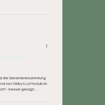
dass keine Uniformjacke
 36 Rechterfelder
, viele mit dem Fahrrad
rsch erfolgte die
 dann ging es zum
Aufmarsch, Gratulation des
 das
rstützt
nd die Generalversammlung
end von Obby's Lottoclub im
att - besser gesagt,
n Eichen. 1999 aus einer
den, zählt der Club heute