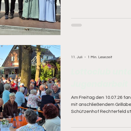
ausgesprochen worden, so 
getragen werden brauchte.
Schützen/innen waren dabei
angereist. Nach dem Festma
Proklamation vor dem Zelt,
gemütlichen Teil über incl. 
Arkeburger Hofstaates und
11. Juli
1 Min. Lesezeit
Lottoclub unte
Jugendarbeit
Am Freitag den 10.07.26 fa
mit anschließendem Grillab
Schützenhof Rechterfeld st
draußen unter den schattige
Schnapsidee heraus entstan