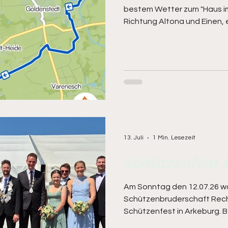
bestem Wetter zum "Haus i
Richtung Altona und Einen,
Hartenbergsees, über Gold
Arkeburg. Zurück ging es üb
Rastplatz entdeckt wurde),
ins Herrenholz und dann üb
Rechterfeld. Knapp 40 km st
zu Buche und man hatte wi
Streckenabschnitte kenneng
13. Juli
1 Min. Lesezeit
Schützenfest 
Am Sonntag den 12.07.26 wa
Schützenbruderschaft Rech
Schützenfest in Arkeburg. 
Temperaturen war eine Mar