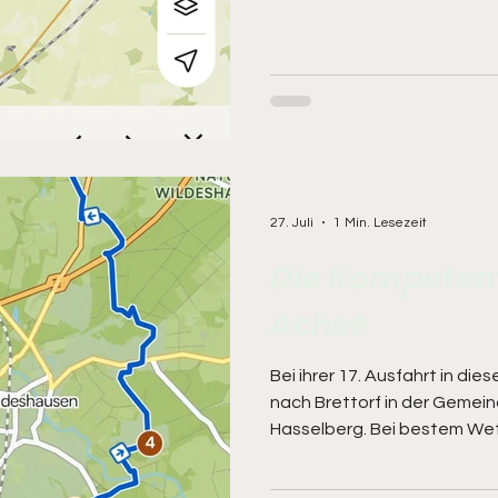
das Cafe Weymann, Zwische
und Ellerchenhausen. Ungew
war es so: zurück wurde die
auf der Hinfahrt.
27. Juli
1 Min. Lesezeit
Die Kompetent
Achse
Bei ihrer 17. Ausfahrt in die
nach Brettorf in der Gemei
Hasselberg. Bei bestem Wet
das war für dieses Jahr neu
Rundkurs war wieder gut zu