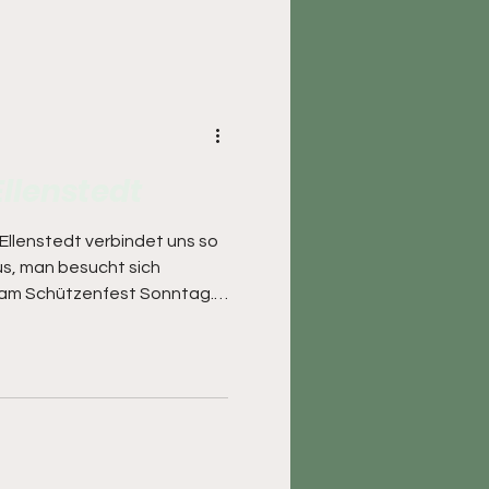
ein schöner Nachmittag. Hier
 Aloys Meyer wohl einen
en ...
llenstedt
Ellenstedt verbindet uns so
us, man besucht sich
 am Schützenfest Sonntag.
 Teilnehmern im Festumzug
lich vertreten. Auch am
/Zeltfete schaut man schon
enen sieht man dann auch
rühschoppen in Ellenstedt.
en sich schon lange