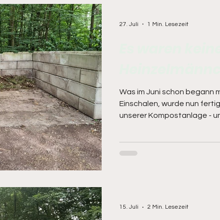
27. Juli
1 Min. Lesezeit
Es waren kein
Heinzelmännch
Was im Juni schon begann m
Einschalen, wurde nun fertig
unserer Kompostanlage - u
Grasschnitt und vor allen Di
Herbst und Winter anfällt - 
dann bei passender Gelege
Ein großes Dankeschön gilt
und allen voran dem Plat
Ideler. Hier wurde mal wiede
Aber auch im LG-S
15. Juli
2 Min. Lesezeit